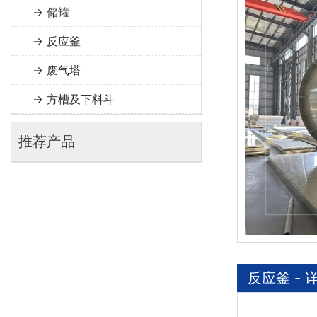
→ 储罐
→ 反应釜
→ 废气塔
→ 方槽及下料斗
推荐产品
反应釜 - 