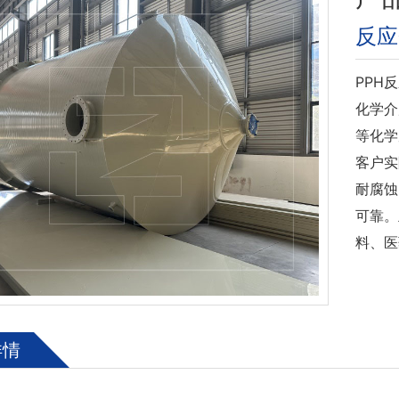
反应
PPH
化学介
等化学
客户实
耐腐蚀
可靠。
料、医
详情