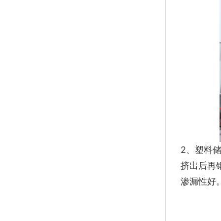
2、塑料
挤出后再
渗漏性好