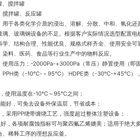
罐、搅拌罐
：搅拌罐、反应罐
：用于各类化学介质的浸出、溶解、分散、中和、氧化还
玻璃、玻璃钢设备的不足。根据客户实际情况选型配置电
科学、结构合理、性能优良、规格式样齐全、使用安全可
、染料、医药、食品等行业生产中的物料反应。
使用压力：-2000Pa-+3000Pa（常压）静置使用
PPH类（-10℃-﹢95℃） HDPE类（-30℃-+4
：
，使用温度在-10℃～95℃之间；
性能好，可免去设备外保温层，节省成本；
好，采用PP绕带缠绕工艺，强度超过整体注塑设备；
蚀好，各项耐腐蚀指标可与聚四氟乙烯媲美；适用于绝大
合、稀释工序的理想反应釜。