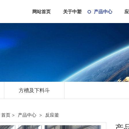
网站首页
关于中塑
产品中心
公司简介
储罐
荣誉资质
反应釜
合作伙伴
废气塔
厂区环境
方槽及下料
斗
方槽及下料斗
首页
>
产品中心
>
反应釜
产