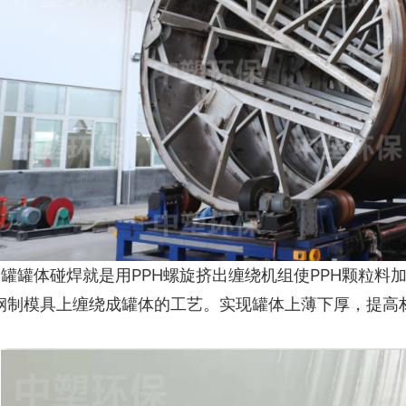
储罐罐体碰焊就是用PPH螺旋挤出缠绕机组使PPH颗粒料
钢制模具上缠绕成罐体的工艺。实现罐体上薄下厚，提高
。