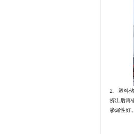
2、塑料
挤出后再
渗漏性好