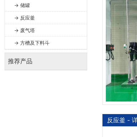
→ 储罐
→ 反应釜
→ 废气塔
→ 方槽及下料斗
推荐产品
反应釜 - 