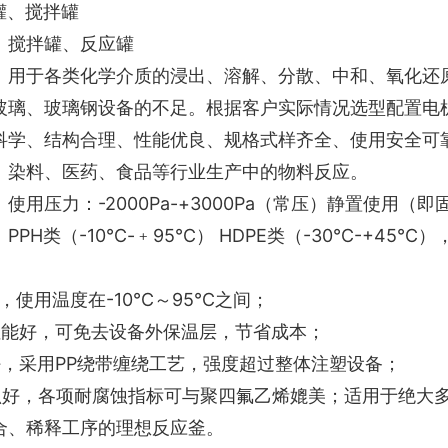
罐、搅拌罐
：搅拌罐、反应罐
：用于各类化学介质的浸出、溶解、分散、中和、氧化还
玻璃、玻璃钢设备的不足。根据客户实际情况选型配置电
科学、结构合理、性能优良、规格式样齐全、使用安全可
、染料、医药、食品等行业生产中的物料反应。
使用压力：-2000Pa-+3000Pa（常压）静置使用
PPH类（-10℃-﹢95℃） HDPE类（-30℃-+4
：
，使用温度在-10℃～95℃之间；
性能好，可免去设备外保温层，节省成本；
好，采用PP绕带缠绕工艺，强度超过整体注塑设备；
蚀好，各项耐腐蚀指标可与聚四氟乙烯媲美；适用于绝大
合、稀释工序的理想反应釜。