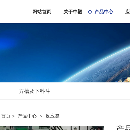
网站首页
关于中塑
产品中心
公司简介
储罐
荣誉资质
反应釜
合作伙伴
废气塔
厂区环境
方槽及下料
斗
方槽及下料斗
首页
>
产品中心
>
反应釜
产