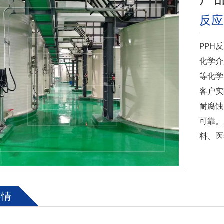
反应
PPH
化学介
等化学
客户实
耐腐蚀
可靠。
料、医
详情