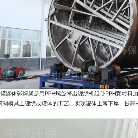
储罐罐体碰焊就是用PPH螺旋挤出缠绕机组使PPH颗粒料
钢制模具上缠绕成罐体的工艺。实现罐体上薄下厚，提高
。